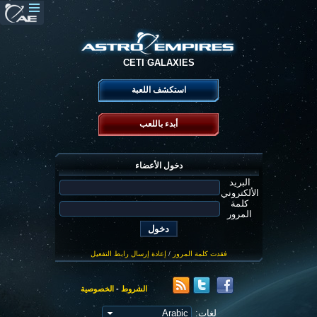
CETI GALAXIES
استكشف اللعبة
أبدء باللعب
دخول الأعضاء
البريد
الألكتروني
كلمة
المرور
فقدت كلمة المرور
/
إعادة إرسال رابط التفعيل
الشروط
-
الخصوصية
لغات: