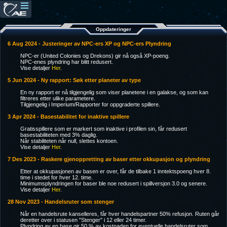
Oppdateringer
6 Aug 2024 - Justeringer av NPC-ers XP og NPC-ers Plyndring
NPC-er (United Colonies og Drekons) gir nå også XP-poeng.
NPC-enes plyndring har blitt redusert.
Vise detaljer
Her
.
5 Jun 2024 - Ny rapport: Søk etter planeter av type
En ny rapport er nå tilgjengelig som viser planetene i en galakse, og som kan
filtreres etter ulike parametere.
Tilgjengelig i Imperium/Rapporter for oppgraderte spillere.
3 Apr 2024 - Basestabilitet for inaktive spillere
Gratisspillere som er markert som inaktive i profilen sin, får redusert
basestabiliteten med 3% daglig.
Når stabiliteten når null, slettes kontoen.
Vise detaljer
Her
.
7 Des 2023 - Raskere gjenoppretting av baser etter okkupasjon og plyndring
Etter at okkupasjonen av basen er over, får de tilbake 1 inntektspoeng hver 8.
time i stedet for hver 12. time.
Minimumsplyndringen for baser ble noe redusert i spillversjon 3.0 og senere.
Vise detaljer
Her
.
28 Nov 2023 - Handelsruter som stenger
Når en handelsrute kanselleres, får hver handelspartner 50% refusjon. Ruten går
deretter over i statusen "Stenger" i 12 eller 24 timer.
Plyndring av en base gir 50 % av kostnaden for eventuelle handelsruter som