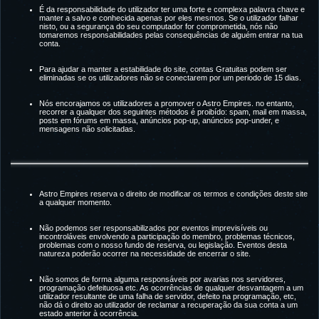
É da responsabilidade do utilizador ter uma forte e complexa palavra chave e
manter a salvo e conhecida apenas por eles mesmos. Se o utilizador falhar
nisto, ou a segurança do seu computador for comprometida, nós não
tomaremos responsabilidades pelas consequências de alguém entrar na tua
conta.
Para ajudar a manter a estabilidade do site, contas Gratuitas podem ser
eliminadas se os utilizadores não se conectarem por um periodo de 15 dias.
Nós encorajamos os utilizadores a promover o Astro Empires. no entanto,
recorrer a qualquer dos seguintes métodos é proibído: spam, mail em massa,
posts em fórums em massa, anúncios pop-up, anúncios pop-under, e
mensagens não solicitadas.
Astro Empires reserva o direito de modificar os termos e condições deste site
a qualquer momento.
Não podemos ser responsabilizados por eventos imprevisíveis ou
incontroláveis envolvendo a participação do membro, problemas técnicos,
problemas com o nosso fundo de reserva, ou legislação. Eventos desta
natureza poderão ocorrer na necessidade de encerrar o site.
Não somos de forma alguma responsáveis por avarias nos servidores,
programação defeituosa etc. As ocorrências de qualquer desvantagem a um
utilizador resultante de uma falha de servidor, defeito na programação, etc,
não dá o direito ao utilizador de reclamar a recuperação da sua conta a um
estado anterior à ocorrência.