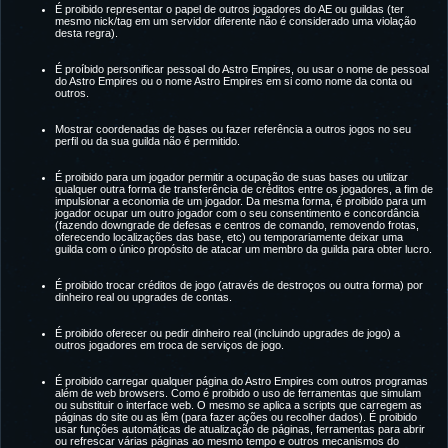
É proibido representar o papel de outros jogadores do AE ou guildas (ter
mesmo nick/tag em um servidor diferente não é considerado uma violação
desta regra).
É proíbido personificar pessoal do Astro Empires, ou usar o nome de pessoal
do Astro Empires ou o nome Astro Empires em si como nome da conta ou
outros.
Mostrar coordenadas de bases ou fazer referência a outros jogos no seu
perfil ou da sua guilda não é permitido.
É proibido para um jogador permitir a ocupação de suas bases ou utilizar
qualquer outra forma de transferência de créditos entre os jogadores, a fim de
impulsionar a economia de um jogador. Da mesma forma, é proibido para um
jogador ocupar um outro jogador com o seu consentimento e concordância
(fazendo downgrade de defesas e centros de comando, removendo frotas,
oferecendo localizações das base, etc) ou temporariamente deixar uma
guilda com o único propósito de atacar um membro da guilda para obter lucro.
É proibido trocar créditos de jogo (através de destroços ou outra forma) por
dinheiro real ou upgrades de contas.
É proibido oferecer ou pedir dinheiro real (incluindo upgrades de jogo) a
outros jogadores em troca de serviços de jogo.
É proibido carregar qualquer página do Astro Empires com outros programas
além de web browsers. Como é proibido o uso de ferramentas que simulam
ou substituir o interface web. O mesmo se aplica a scripts que carregem as
páginas do site ou as lêm (para fazer ações ou recolher dados). É proibido
usar funções automáticas de atualização de páginas, ferramentas para abrir
ou refrescar várias páginas ao mesmo tempo e outros mecanismos do