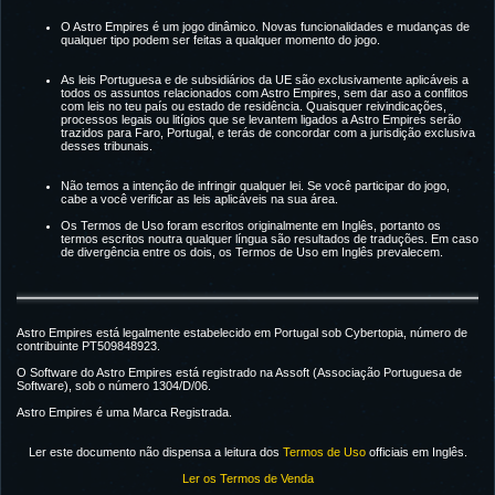
O Astro Empires é um jogo dinâmico. Novas funcionalidades e mudanças de
qualquer tipo podem ser feitas a qualquer momento do jogo.
As leis Portuguesa e de subsidiários da UE são exclusivamente aplicáveis a
todos os assuntos relacionados com Astro Empires, sem dar aso a conflitos
com leis no teu país ou estado de residência. Quaisquer reivindicações,
processos legais ou litígios que se levantem ligados a Astro Empires serão
trazidos para Faro, Portugal, e terás de concordar com a jurisdição exclusiva
desses tribunais.
Não temos a intenção de infringir qualquer lei. Se você participar do jogo,
cabe a você verificar as leis aplicáveis na sua área.
Os Termos de Uso foram escritos originalmente em Inglês, portanto os
termos escritos noutra qualquer língua são resultados de traduções. Em caso
de divergência entre os dois, os Termos de Uso em Inglês prevalecem.
Astro Empires está legalmente estabelecido em Portugal sob Cybertopia, número de
contribuinte PT509848923.
O Software do Astro Empires está registrado na Assoft (Associação Portuguesa de
Software), sob o número 1304/D/06.
Astro Empires é uma Marca Registrada.
Ler este documento não dispensa a leitura dos
Termos de Uso
officiais em Inglês.
Ler os Termos de Venda