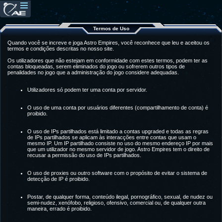
Termos de Uso
Quando você se increve e joga Astro Empires, você reconhece que leu e aceitou os
termos e condições descritas no nosso site.
Os utilizadores que não estejam em conformidade com estes termos, podem ter as
contas bloqueadas, serem eliminados do jogo ou sofrerem outros tipos de
penalidades no jogo que a administração do jogo considere adequadas.
Utilizadores só podem ter uma conta por servidor.
O uso de uma conta por usuários diferentes (compartilhamento de conta) é
proibido.
O uso de IPs partilhados está limitado a contas upgraded e todas as regras
de IPs partilhados se aplicam às interacções entre contas que usam o
mesmo IP. Um IP partilhado consiste no uso do mesmo endereço IP por mais
que um utilizador no mesmo servidor de jogo. Astro Empires tem o direito de
recusar a permissão do uso de IPs partilhados.
O uso de proxies ou outro software com o propósito de evitar o sistema de
detecção de IP é proibido.
Postar, de qualquer forma, conteúdo ilegal, pornográfico, sexual, de nudez ou
semi-nudez, xenófobo, religioso, ofensivo, comercial ou, de qualquer outra
maneira, errado é proibido.