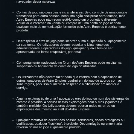
navegador desta natureza.
Contas de jogo são pessoais e intransferíveis. Se o controle de uma conta é
transferido para outra pessoa, nenhuma ação disciplinar será tomada, mas
Astro Empires pode não reconhecê-lo como um proprietário diferente.
Anunciar o interesse na venda ou compra de uma conta do jogo usando
qualquer meio de comunicação fornecido pelo Astro Empires é estritamente
proibida.
Desrespeitar o staff de jogo pode incorrer numa suspensão ou apagamento
da sua conta. Os utilizadores devem respeitar o julgamento dos
administradores e operadores do jogo, qualquer queixa tem de ser
apresentada, de forma respeitável, por email.
Comportamento inadequado no fórum do Astro Empires pode resultar na
suspensão ou banimento da conta de jogo do utilizador.
Os utilizadores não devem fazer nada que interfira com a capacidade de
outros jogadores de Astro Empires usufruirem do jogo de acordo com as
suas regras, pois isso aumenta a despesa e a dificuldade em manter o
serviço.
Alguma exploração de uma fraqueza ou erro do jogo ou num dos sistemas do
mesmo é proibído. A partilha destas explorações com outros jogadores é
também proibído. Os Utilizadores devem reportar todos os erros ou
explorações dos mesmo ao staff do Astro Empires.
Qualquer tentativa de aceder aos nossos servidores, dados protegidos ou
codificados, qualquer "hacking", é proibido. Decompilação ou engenharia
reversa do nosso jogo é igualmente proibido.