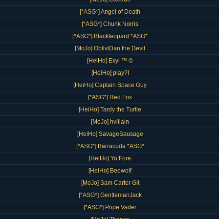
[*ASG*] Angel of Death
[*ASG*] Chunk Norris
[*ASG*] Blackleopard *ASG*
[MoJo] ObliviDan the Devil
[HeiHo] Exyi ™ ©
[HeiHo] play?!
[HeiHo] Captain Space Guy
[*ASG*] Red Fox
[HeiHo] Tardy the Turtle
[MoJo] hvillain
[HeiHo] SavageSausage
[*ASG*] Barracuda *ASG*
[HeiHo] Yo Fore
[HeiHo] Beowolf
[MoJo] Sam Carter Git
[*ASG*] GentlemanJack
[*ASG*] Pope Vader