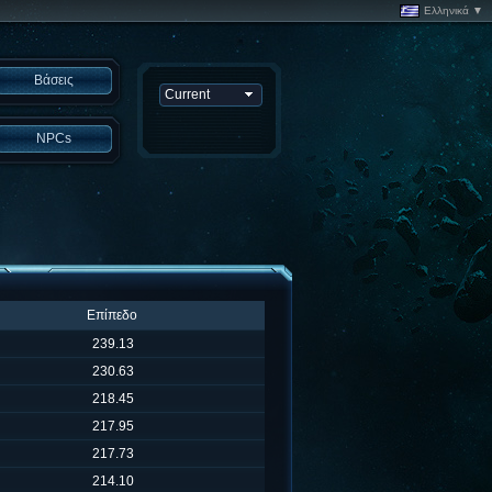
Ελληνικά ▼
Βάσεις
NPCs
Επίπεδο
239.13
230.63
218.45
217.95
217.73
214.10