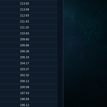
213.92
213.09
212.63
211.43
211.20
210.83
209.80
206.86
206.39
206.16
204.17
203.37
202.32
200.12
200.09
197.43
196.69
196.12