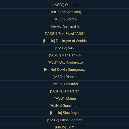
[*ASG*] Oudinot
[HeiHo] Zhuge Liang
[*ASG*] SØrrow
[HeiHo] Sentinal ®
[*ASG*] Pink Floyd *ASG*
[HeiHo] Destroyer of Worlds
[*ASG*] V4V
[*ASG*] Mar Tian -V-
[*ASG*] OxoRaidenoxo
[HeiHo] Ðowfu Şupręmacy
[*ASG*] Diemar
[*ASG*] Harðráði
[*ASG*] El Matatán
[*ASG*] Maina
[HeiHo] Gunslinger
[HeiHo] Slowfinger
[*ASG*] Elliot Alderson
[MoJo] Ekim