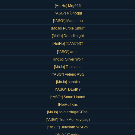
[HeiHo] Mrg666
[*ASG*] Níðhöggr
[*ASG*] Maria Lua
[MoJo] Purple Smurf
[MoJo] Dreadknight
[HeiHo] 乙ΛM乃ØT
[*ASG*] arnie
[MoJo] Silver Wolf
[MoJo] Tasmania
[*ASG*] Veleno ASG
[MoJo] sobaka
[*ASG*] DLofKY
[*ASG*] Smurf Hound
[HeiHo] Kris
[MoJo] soldierdagaGITshi
[*ASG*] TrunkMonkey(asg)
[*ASG*] Blueshift *ASG*V
[MoJo] Caedus