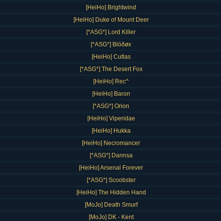
[HeiHo] Brightwind
[HeiHo] Duke of Mount Deer
[*ASG*] Lord Killer
[*ASG*] Blóðøx
[HeiHo] Cutlas
[*ASG*] The Desert Fox
[HeiHo] Rec^
[HeiHo] Baron
[*ASG*] Orion
[HeiHo] Viperidae
[HeiHo] Hukka
[HeiHo] Necromancer
[*ASG*] Dannsa
[HeiHo] Arsenal Forever
[*ASG*] Scoobster
[HeiHo] The Hidden Hand
[MoJo] Death Smurf
[MoJo] DK - Kent