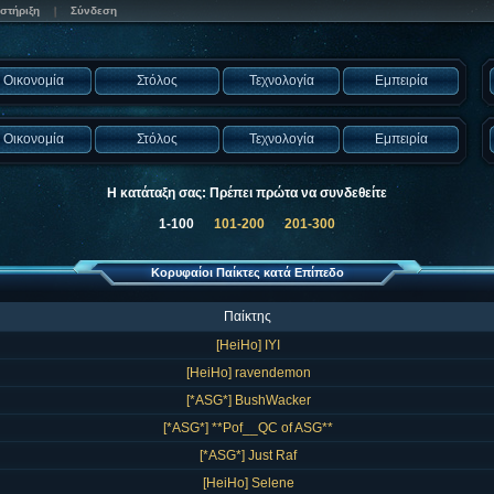
στήριξη
Σύνδεση
Οικονομία
Στόλος
Τεχνολογία
Εμπειρία
Οικονομία
Στόλος
Τεχνολογία
Εμπειρία
Η κατάταξη σας: Πρέπει πρώτα να συνδεθείτε
1-100
101-200
201-300
Κορυφαίοι Παίκτες κατά Επίπεδο
Παίκτης
[HeiHo] IYI
[HeiHo] ravendemon
[*ASG*] BushWacker
[*ASG*] **Pof__QC of ASG**
[*ASG*] Just Raf
[HeiHo] Selene