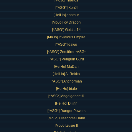
[MoJo] Thanos
[*ASG*] KenJI
[HeiHo] abathur
[MoJo] Icy Dragon
[*ASG*] Gotcha14
[MoJo] Invidious Empire
[*ASG*] dawg
[*ASG*] Zerstörer *ASG*
[*ASG*] Penguin Guru
[HeiHo] MaDah
[HeiHo] A. Rokka
[*ASG*] Anchorman
[HeiHo] biafo
[*ASG*] Angelgabriel®
[HeiHo] Djjinn
[*ASG*] Danger Powers
[MoJo] Freedoms Hand
[MoJo] Zusje II