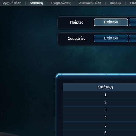
Αρχική θέση
Κατάταξη
Ενημερώσεις
Δικτυακή Πύλη
Φόρουμ
Υπο
Επίπεδο
Παίκτες
Επίπεδο
Συμμαχίες
Κατάταξη
1
2
3
4
5
6